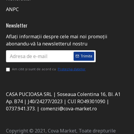
ANPC
Newsletter
Aflați informații despre cele mai noi promoții
abonandu-vă la newsletterul nostru
Trimite
Am citit şi sunt de acord cu
Protecția datelor
CASA PUCIOASA SRL | Soseaua Colentina 16, Bl. A1
Ap. B74 | J40/24277/2023 | CUI RO49301090 |
0737.941.373. | comenzi@cova-market.ro
Copyright © 2021, Cova Market, Toate drepturile